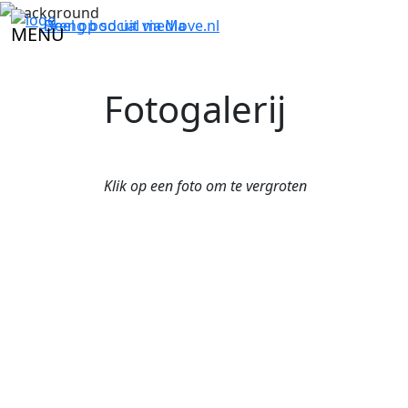
Breng bod uit via
Deel op social media
Move.nl
MENU
Fotogalerij
Klik op een foto om te vergroten