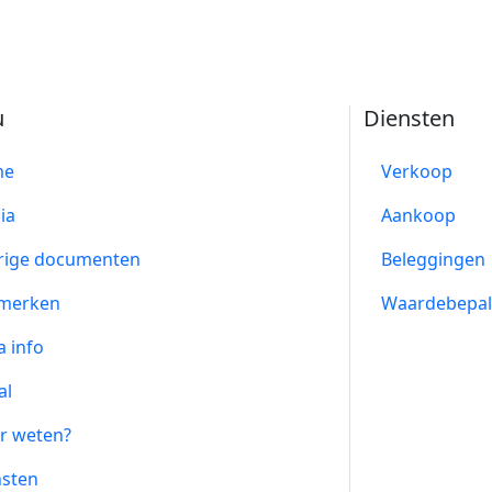
u
Diensten
me
Verkoop
ia
Aankoop
rige documenten
Beleggingen
merken
Waardebepal
a info
al
r weten?
nsten